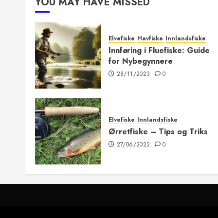
YOU MAY HAVE MISSED
Elvefiske
Havfiske
Innlandsfiske
Innføring i Fluefiske: Guide
for Nybegynnere
28/11/2023
0
Elvefiske
Innlandsfiske
Ørretfiske – Tips og Triks
27/06/2022
0