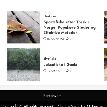
Havfiske
Sportsfiske etter Torsk i
Norge: Populære Steder og
Effektive Metoder
03/09/2023
0
Elvefiske
Laksefiske i Gaula
13/06/2021
0
Personvern
Copyright © All rights reserved.
|
ChromeNews
by AF themes.